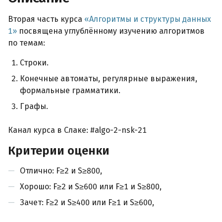
Вторая часть курса
Алгоритмы и структуры данных
1
посвящена углублённому изучению алгоритмов
по темам:
Строки.
Конечные автоматы, регулярные выражения,
формальные грамматики.
Графы.
Канал курса в Слаке: #algo-2-nsk-21
Критерии оценки
Отлично: F≥2 и S≥800,
Хорошо: F≥2 и S≥600 или F≥1 и S≥800,
Зачет: F≥2 и S≥400 или F≥1 и S≥600,