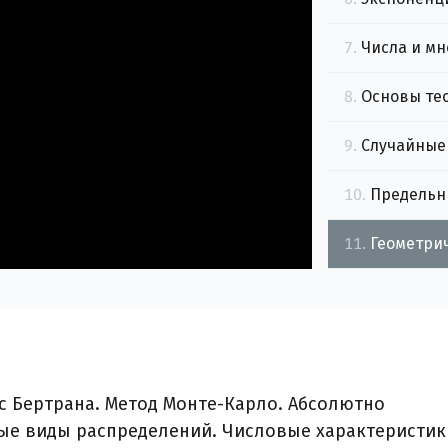
7.
Числа и м
8.
Основы те
9.
Случайные
10.
Предельн
11.
12.
Централь
с Бертрана. Метод Монте-Карло. Абсолютно
ые виды распределений. Числовые характеристик