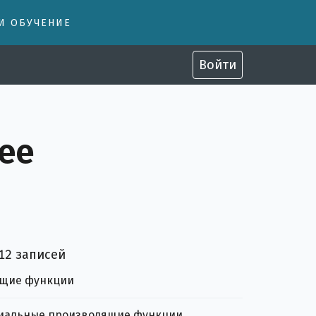
 И ОБУЧЕНИЕ
Войти
ее
ожеств
ный асимптотический анализ
Оценки и асимптотики для комбинаторных величин
ные соотношения
 12 записей
щие функции
иальные производящие функции