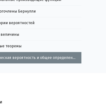
ногочлены Бернулли
ории вероятностей
 величины
ые теоремы
Геометрическая вероятность и общее определение вероятности
ная предельная теорема
и