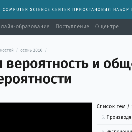
У COMPUTER SCIENCE CENTER ПРИОСТАНОВИЛ НАБОР
лайн-образование
Поступление
О центре
тностей
/
осень 2016
/
я вероятность и общ
1.
Теория мн
ероятности
2.
Элементар
3.
4.
Рекуррент
Список тем /
5.
Производя
6.
Экспоненц