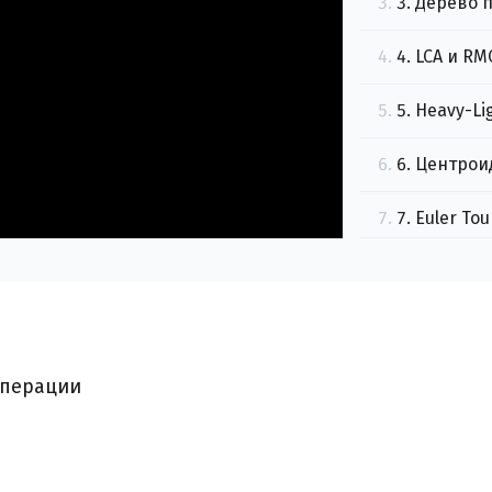
3.
3. Дерево 
4.
4. LCA и RM
5.
5. Heavy-L
6.
6. Центро
7.
7. Euler T
8.
8. Систем
9.
10.
10. Мосты
операции
11.
11. Мини
12.