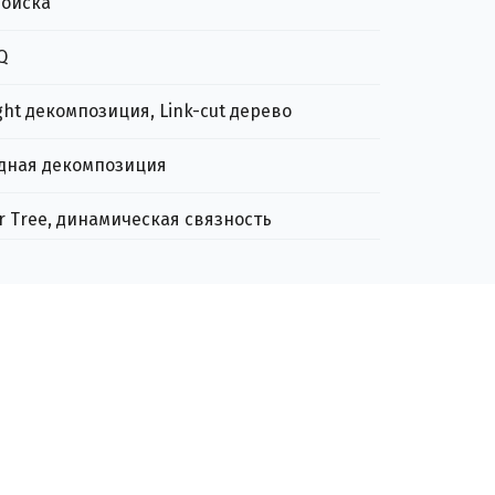
поиска
Q
ight декомпозиция, Link-cut дерево
идная декомпозиция
our Tree, динамическая связность
а непересекающихся множеств
9. Обход в глубину. Компоненты сильной связности. 2-SAT
, точки сочленения. Эйлеров цикл
мальное остовное дерево
12. Проверка минимального остовного дерева за O(n + m)