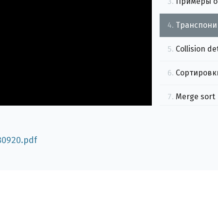
3.
Примеры о
4.
Транспони
5.
Collision de
6.
Сортировки 
7.
Merge sort
8.
Sparse matr
80920.pdf
9.
Самая луч
10.
Ray march
11.
Растериза
12.