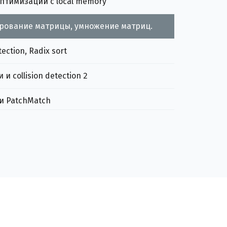
птимизаций с local memory
рование матрицы, умножение матриц.
tection, Radix sort
и collision detection 2
 и PatchMatch
ices, poisson reconstruction, LUT
шая лекция: вариационные методы
ing (SDF, shadertoy)
ция: OpenGL, Larrabee, cudaraster
Всякое-превсякое: как оптимизировать код, поддержка CUDA, multi-GPU, PyOpenCL