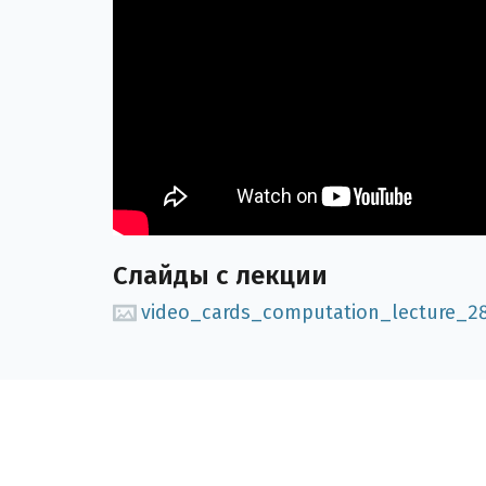
Слайды с лекции
video_cards_computation_lecture_2