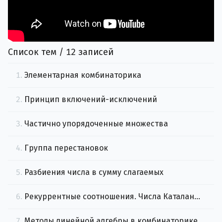
Список тем / 12 записей
1.
Элементарная комбинаторика
2.
Принцип включений-исключений
3.
Частично упорядоченные множества
4.
Группа перестановок
5.
Разбиения числа в сумму слагаемых
6.
Рекуррентные соотношения. Числа Каталана и числа Белла
7.
Методы линейной алгебры в комбинаторике