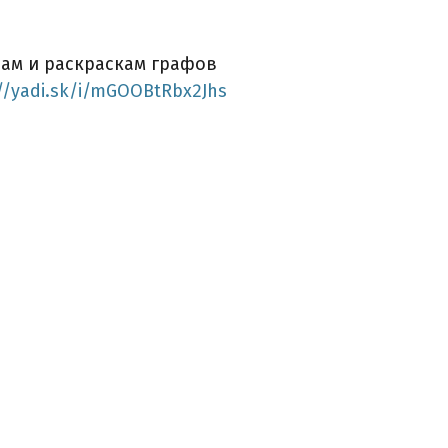
дам и раскраскам графов
//yadi.sk/i/mGOOBtRbx2Jhs