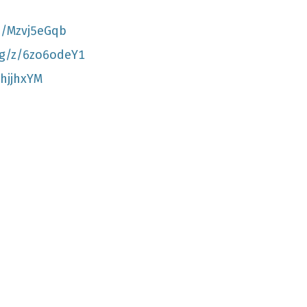
z/Mzvj5eGqb
rg/z/6zo6odeY1
ThjjhxYM