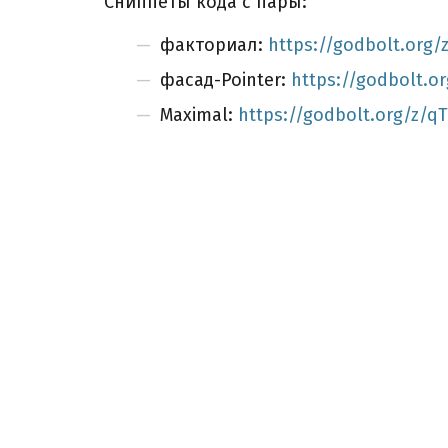
Сниппеты кода с пары:
факториал:
https://godbolt.org/
фасад-Pointer:
https://godbolt.o
Maximal:
https://godbolt.org/z/q